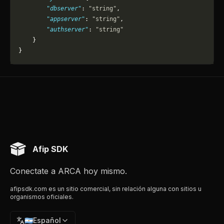
        "dbserver"
: 
"string"
,
        "appserver"
: 
"string"
,
        "authserver"
: 
"string"
    }
}
Afip SDK
Conectate a ARCA hoy mismo.
afipsdk.com es un sitio comercial, sin relación alguna con sitios u
organismos oficiales.
🇦🇷
Español