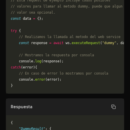
// Esta request de ejemplo incluye todos posibles 
// valores para llamar al metodo dummy, puede que algun
// valor sea opcional.
const
 data 
=
 {};
try
 {
    // Realizamos la llamada al metodo del web service
    const
 response 
=
 await
 ws.
executeRequest
(
"dummy"
, data
    // Mostramos la respuesta por consola
    console.
log
(response);
catch
(error){
    // En caso de error lo mostramos por consola
	console.
error
(error);
}
Respuesta
Copiar
{
    "DummyResult"
: {