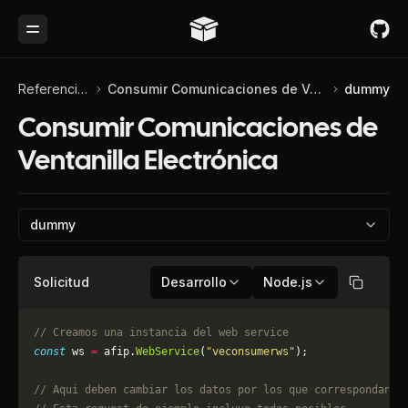
Toggle Menu
Referencia de API
Consumir Comunicaciones de Ventanilla Electrónica
dummy
Consumir Comunicaciones de
Ventanilla Electrónica
dummy
Solicitud
Desarrollo
Node.js
Copiar
// Creamos una instancia del web service
const
 ws 
=
 afip.
WebService
(
"veconsumerws"
);
// Aqui deben cambiar los datos por los que correspondan. 