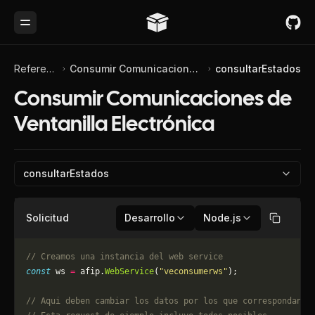
Toggle Menu
Referencia de API
Consumir Comunicaciones de Ventanilla Electrónica
consultarEstados
Consumir Comunicaciones de
Ventanilla Electrónica
consultarEstados
Solicitud
Desarrollo
Node.js
Copiar
// Creamos una instancia del web service
const
 ws 
=
 afip.
WebService
(
"veconsumerws"
);
// Aqui deben cambiar los datos por los que correspondan. 