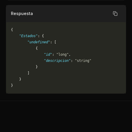
Respuesta
Copiar
{
    "Estados"
: {
        "undefined"
: [
            {
                "id"
: 
"long"
,
                "descripcion"
: 
"string"
            }
        ]
    }
}