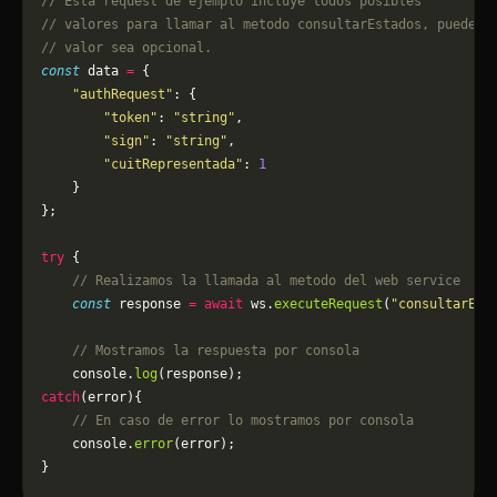
// Esta request de ejemplo incluye todos posibles 
// valores para llamar al metodo consultarEstados, puede q
// valor sea opcional.
const
 data 
=
 {
    "authRequest"
: {
        "token"
: 
"string"
,
        "sign"
: 
"string"
,
        "cuitRepresentada"
: 
1
    }
};
try
 {
    // Realizamos la llamada al metodo del web service
    const
 response 
=
 await
 ws.
executeRequest
(
"consultarEst
    // Mostramos la respuesta por consola
    console.
log
(response);
catch
(error){
    // En caso de error lo mostramos por consola
	console.
error
(error);
}