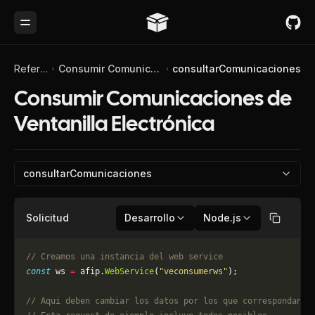
Toggle Menu
Referencia de API
Consumir Comunicaciones de Ventanilla Electrónica
consultarComunicaciones
Consumir Comunicaciones de
Ventanilla Electrónica
consultarComunicaciones
Solicitud
Desarrollo
Node.js
Copiar
// Creamos una instancia del web service
const
 ws 
=
 afip.
WebService
(
"veconsumerws"
);
// Aqui deben cambiar los datos por los que correspondan. 