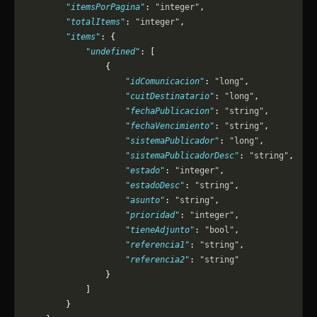
        "itemsPorPagina"
: 
"integer"
,
        "totalItems"
: 
"integer"
,
        "items"
: {
            "undefined"
: [
                {
                    "idComunicacion"
: 
"long"
,
                    "cuitDestinatario"
: 
"long"
,
                    "fechaPublicacion"
: 
"string"
,
                    "fechaVencimiento"
: 
"string"
,
                    "sistemaPublicador"
: 
"long"
,
                    "sistemaPublicadorDesc"
: 
"string"
,
                    "estado"
: 
"integer"
,
                    "estadoDesc"
: 
"string"
,
                    "asunto"
: 
"string"
,
                    "prioridad"
: 
"integer"
,
                    "tieneAdjunto"
: 
"bool"
,
                    "referencia1"
: 
"string"
,
                    "referencia2"
: 
"string"
                }
            ]
        }