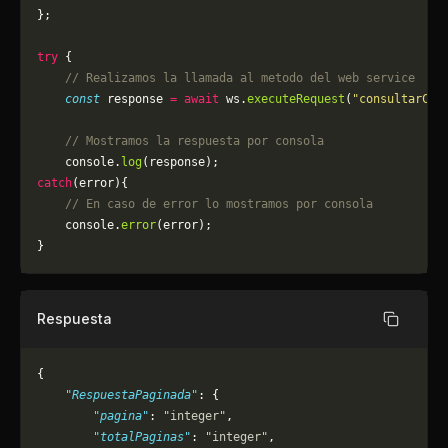
};
try
 {
    // Realizamos la llamada al metodo del web service
    const
 response 
=
 await
 ws.
executeRequest
(
"consultarCom
    // Mostramos la respuesta por consola
    console.
log
(response);
catch
(error){
    // En caso de error lo mostramos por consola
	console.
error
(error);
}
Respuesta
Copiar
{
    "RespuestaPaginada"
: {
        "pagina"
: 
"integer"
,
        "totalPaginas"
: 
"integer"
,