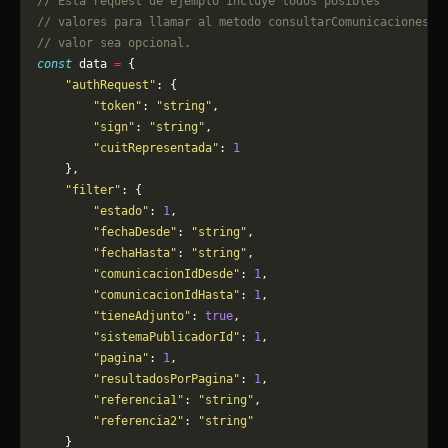
// Esta request de ejemplo incluye todos posibles 
// valores para llamar al metodo consultarComunicaciones, 
// valor sea opcional.
const
 data 
=
 {
    "authRequest"
: {
        "token"
: 
"string"
,
        "sign"
: 
"string"
,
        "cuitRepresentada"
: 
1
    },
    "filter"
: {
        "estado"
: 
1
,
        "fechaDesde"
: 
"string"
,
        "fechaHasta"
: 
"string"
,
        "comunicacionIdDesde"
: 
1
,
        "comunicacionIdHasta"
: 
1
,
        "tieneAdjunto"
: 
true
,
        "sistemaPublicadorId"
: 
1
,
        "pagina"
: 
1
,
        "resultadosPorPagina"
: 
1
,
        "referencia1"
: 
"string"
,
        "referencia2"
: 
"string"
    }