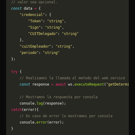
// valor sea opcional.
const
 data 
=
 {
    "credencial"
: {
        "Token"
: 
"string"
,
        "Sign"
: 
"string"
,
        "CUITDelegado"
: 
"string"
    },
    "cuitEmpleador"
: 
"string"
,
    "periodo"
: 
"string"
};
try
 {
    // Realizamos la llamada al metodo del web service
    const
 response 
=
 await
 ws.
executeRequest
(
"getDetermina
    // Mostramos la respuesta por consola
    console.
log
(response);
catch
(error){
    // En caso de error lo mostramos por consola
	console.
error
(error);
}