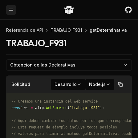
Toggle Menu
Referencia de API
TRABAJO_F931
getDeterminativa
TRABAJO_F931
Obtencion de las Declarativas
Solicitud
Desarrollo
Node.js
Copiar
// Creamos una instancia del web service
const
 ws 
=
 afip.
WebService
(
"trabajo_f931"
);
// Aqui deben cambiar los datos por los que correspondan. 
// Esta request de ejemplo incluye todos posibles 
// valores para llamar al metodo getDeterminativa, puede q