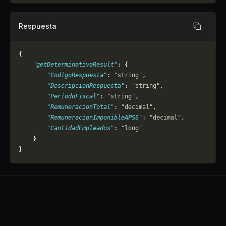
Respuesta
Copiar
{
    "getDeterminativaResult"
: {
        "CodigoRespuesta"
: 
"string"
,
        "DescripcionRespuesta"
: 
"string"
,
        "PeriodoFiscal"
: 
"string"
,
        "RemuneracionTotal"
: 
"decimal"
,
        "RemuneracionImponibleAPSS"
: 
"decimal"
,
        "CantidadEmpleados"
: 
"long"
    }
}