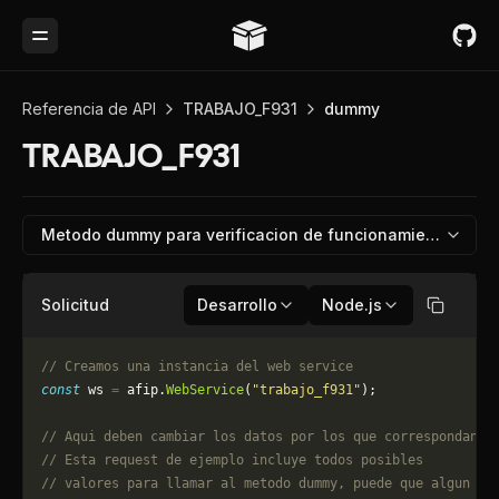
Toggle Menu
Referencia de API
TRABAJO_F931
dummy
TRABAJO_F931
Metodo dummy para verificacion de funcionamiento
Solicitud
Desarrollo
Node.js
Copiar
// Creamos una instancia del web service
const
 ws 
=
 afip.
WebService
(
"trabajo_f931"
);
// Aqui deben cambiar los datos por los que correspondan. 
// Esta request de ejemplo incluye todos posibles 
// valores para llamar al metodo dummy, puede que algun