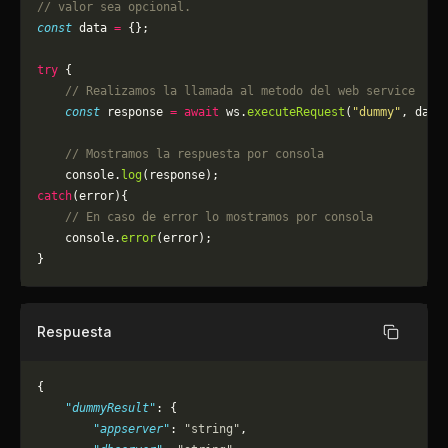
// valor sea opcional.
const
 data 
=
 {};
try
 {
    // Realizamos la llamada al metodo del web service
    const
 response 
=
 await
 ws.
executeRequest
(
"dummy"
, data
    // Mostramos la respuesta por consola
    console.
log
(response);
catch
(error){
    // En caso de error lo mostramos por consola
	console.
error
(error);
}
Respuesta
Copiar
{
    "dummyResult"
: {
        "appserver"
: 
"string"
,