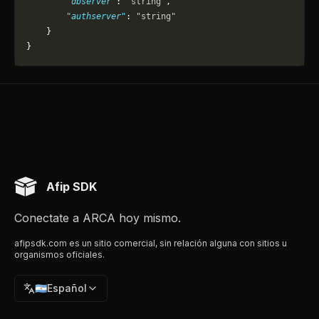
        "dbserver"
: 
"string"
,
        "authserver"
: 
"string"
    }
}
Afip SDK
Conectate a ARCA hoy mismo.
afipsdk.com es un sitio comercial, sin relación alguna con sitios u
organismos oficiales.
🇦🇷
Español