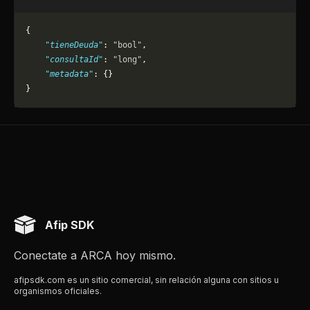
{
    "tieneDeuda"
: 
"bool"
,
    "consultaId"
: 
"long"
,
    "metadata"
: {}
}
Afip SDK
Conectate a ARCA hoy mismo.
afipsdk.com es un sitio comercial, sin relación alguna con sitios u
organismos oficiales.