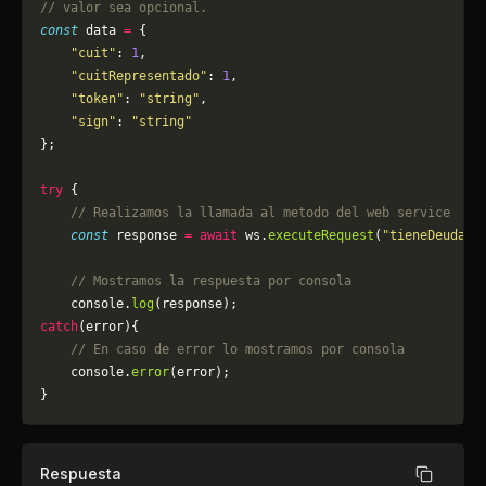
// valor sea opcional.
const
 data 
=
 {
    "cuit"
: 
1
,
    "cuitRepresentado"
: 
1
,
    "token"
: 
"string"
,
    "sign"
: 
"string"
};
try
 {
    // Realizamos la llamada al metodo del web service
    const
 response 
=
 await
 ws.
executeRequest
(
"tieneDeuda"
,
    // Mostramos la respuesta por consola
    console.
log
(response);
catch
(error){
    // En caso de error lo mostramos por consola
	console.
error
(error);
}
Respuesta
Copiar