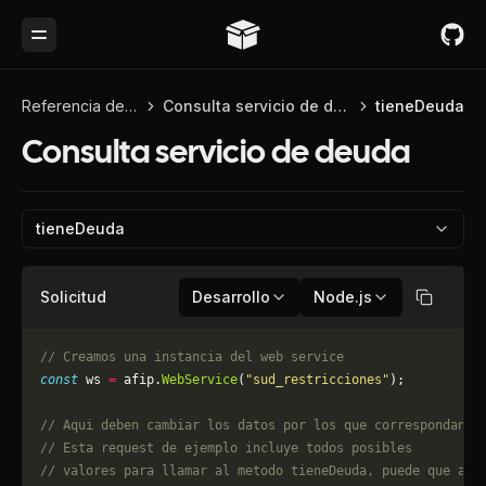
Toggle Menu
Referencia de API
Consulta servicio de deuda
tieneDeuda
Consulta servicio de deuda
tieneDeuda
Solicitud
Desarrollo
Node.js
Copiar
// Creamos una instancia del web service
const
 ws 
=
 afip.
WebService
(
"sud_restricciones"
);
// Aqui deben cambiar los datos por los que correspondan. 
// Esta request de ejemplo incluye todos posibles 
// valores para llamar al metodo tieneDeuda, puede que alg