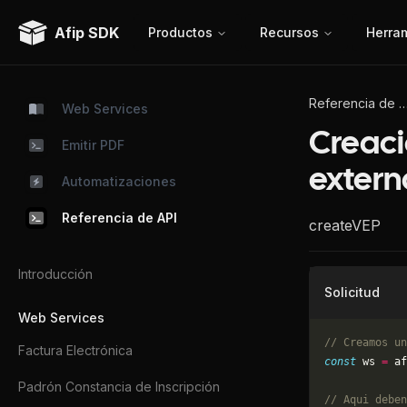
Afip SDK
Productos
Recursos
Herra
Referencia de
Web Services
Creaci
Emitir PDF
exter
Automatizaciones
Referencia de API
createVEP
Introducción
Solicitud
Web Services
// Creamos un
Factura Electrónica
const
 ws 
=
 af
Padrón Constancia de Inscripción
// Aqui deben