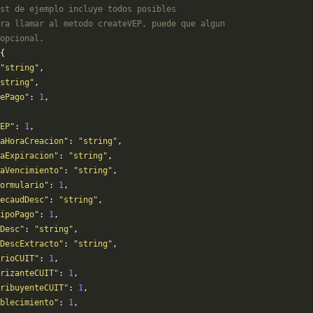
st de ejemplo incluye todos posibles 
ra llamar al metodo createVEP, puede que algun
opcional.
{
"string"
,
string"
,
ePago"
: 
1
,
EP"
: 
1
,
aHoraCreacion"
: 
"string"
,
aExpiracion"
: 
"string"
,
aVencimiento"
: 
"string"
,
Formulario"
: 
1
,
RecaudDesc"
: 
"string"
,
ipoPago"
: 
1
,
Desc"
: 
"string"
,
DescExtracto"
: 
"string"
,
rioCUIT"
: 
1
,
rizanteCUIT"
: 
1
,
ribuyenteCUIT"
: 
1
,
blecimiento"
: 
1
,