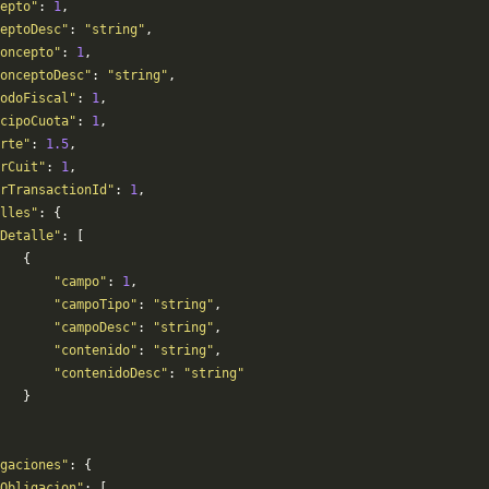
epto"
: 
1
,
eptoDesc"
: 
"string"
,
oncepto"
: 
1
,
onceptoDesc"
: 
"string"
,
iodoFiscal"
: 
1
,
icipoCuota"
: 
1
,
rte"
: 
1.5
,
rCuit"
: 
1
,
rTransactionId"
: 
1
,
lles"
: {
Detalle"
: [
   {
       "campo"
: 
1
,
       "campoTipo"
: 
"string"
,
       "campoDesc"
: 
"string"
,
       "contenido"
: 
"string"
,
       "contenidoDesc"
: 
"string"
   }
gaciones"
: {
Obligacion"
: [