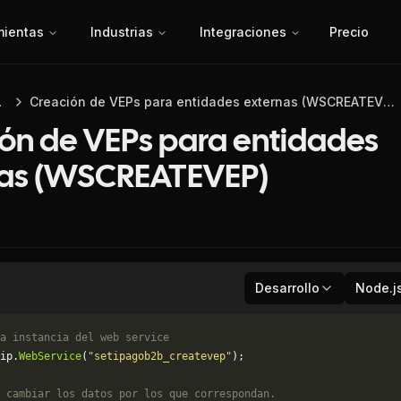
mientas
Industrias
Integraciones
Precio
 API
Creación de VEPs para entidades externas (WSCREATEVEP)
ón de VEPs para entidades
nas (WSCREATEVEP)
Desarrollo
Node.j
a instancia del web service
ip.
WebService
(
"setipagob2b_createvep"
);
 cambiar los datos por los que correspondan. 