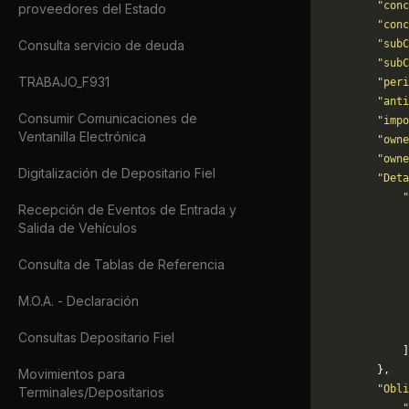
        "conc
proveedores del Estado
        "conc
Consulta servicio de deuda
        "subC
        "subC
TRABAJO_F931
        "per
        "ant
Consumir Comunicaciones de
        "impo
Ventanilla Electrónica
        "owne
        "owne
Digitalización de Depositario Fiel
        "Deta
            "
Recepción de Eventos de Entrada y
             
Salida de Vehículos
             
             
Consulta de Tablas de Referencia
             
             
M.O.A. - Declaración
             
             
Consultas Depositario Fiel
            ]
        },
Movimientos para
        "Obli
Terminales/Depositarios
            "