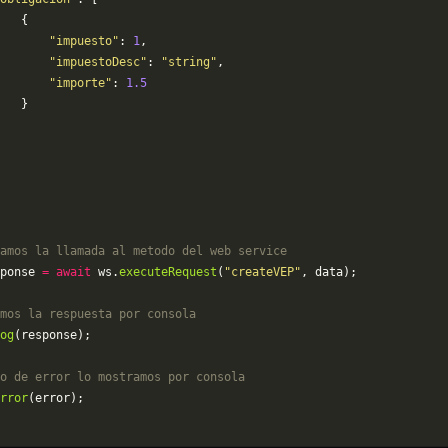
   {
       "impuesto"
: 
1
,
       "impuestoDesc"
: 
"string"
,
       "importe"
: 
1.5
   }
amos la llamada al metodo del web service
ponse 
=
 await
 ws.
executeRequest
(
"createVEP"
, data);
mos la respuesta por consola
og
(response);
o de error lo mostramos por consola
rror
(error);