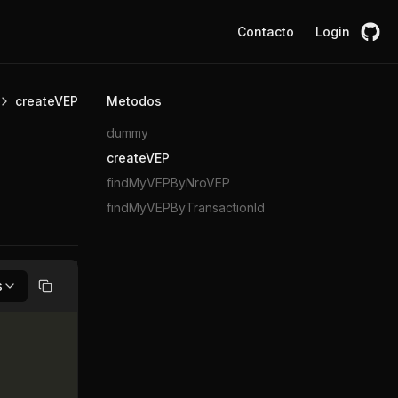
Contacto
Login
createVEP
Metodos
dummy
createVEP
findMyVEPByNroVEP
findMyVEPByTransactionId
s
Copiar