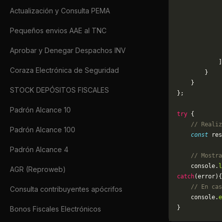
Actualización y Consulta PEMA
             
             
Pequeños envios AAE al TNC
             
             
Aprobar y Denegar Despachos INV
             
            ]
Coraza Electrónica de Seguridad
        }
    }
STOCK DEPÓSITOS FISCALES
};
Padrón Alcance 10
try
 {
    // Realiz
Padrón Alcance 100
    const
 res
Padrón Alcance 4
    // Mostra
    console.
l
AGR (Reproweb)
catch
(error){
    // En cas
Consulta contribuyentes apócrifos
	console.
e
}
Bonos Fiscales Electrónicos