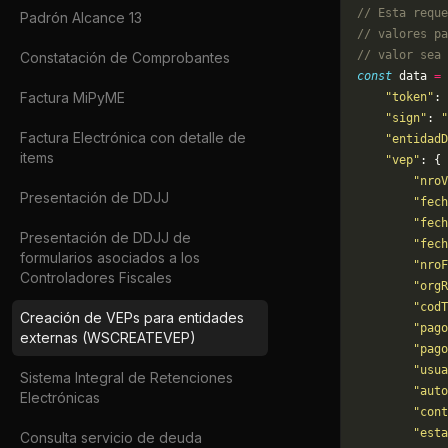
// Esta reque
Padrón Alcance 13
// valores pa
// valor sea 
Constatación de Comprobantes
const
 data 
=
 
Factura MiPyME
    "token"
: 
    "sign"
: 
"
Factura Electrónica con detalle de
    "entidadD
items
    "vep"
: {
        "nroV
Presentación de DDJJ
        "fech
        "fech
Presentación de DDJJ de
        "fech
formularios asociados a los
        "nro
Controladores Fiscales
        "org
        "codT
Creación de VEPs para entidades
        "pago
externas (WSCREATEVEP)
        "pago
        "usua
Sistema Integral de Retenciones
        "auto
Electrónicas
        "cont
        "esta
Consulta servicio de deuda