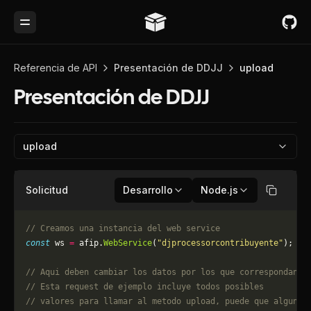
Toggle Menu
Referencia de API
Presentación de DDJJ
upload
Presentación de DDJJ
upload
Solicitud
Desarrollo
Node.js
Copiar
// Creamos una instancia del web service
const
 ws 
=
 afip.
WebService
(
"djprocessorcontribuyente"
);
// Aqui deben cambiar los datos por los que correspondan. 
// Esta request de ejemplo incluye todos posibles 
// valores para llamar al metodo upload, puede que algun