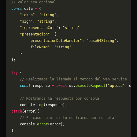
// valor sea opcional.
const
 data 
=
 {
    "token"
: 
"string"
,
    "sign"
: 
"string"
,
    "representadoCuit"
: 
"string"
,
    "presentacion"
: {
        "presentacionDataHandler"
: 
"base64String"
,
        "fileName"
: 
"string"
    }
};
try
 {
    // Realizamos la llamada al metodo del web service
    const
 response 
=
 await
 ws.
executeRequest
(
"upload"
, dat
    // Mostramos la respuesta por consola
    console.
log
(response);
catch
(error){
    // En caso de error lo mostramos por consola
	console.
error
(error);
}