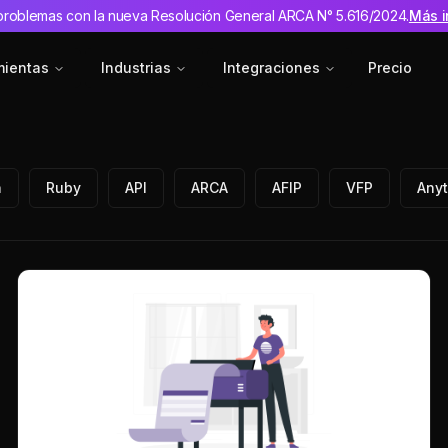
problemas con la nueva Resolución General ARCA N° 5.616/2024.
Más i
mientas
Industrias
Integraciones
Precio
n
Ruby
API
ARCA
AFIP
VFP
Anyt