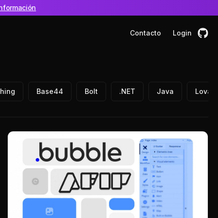
nformación
Contacto
Login
hing
Base44
Bolt
.NET
Java
Lovab