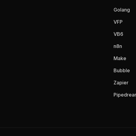
Golang
VFP
VB6
n8n
Make
Bubble
Zapier
Pipedrea