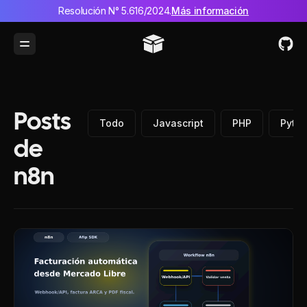
Resolución N° 5.616/2024.
Más información
Toggle Menu
Posts
Todo
Javascript
PHP
Pyth
de
n8n