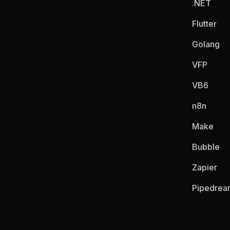
.NET
Flutter
Golang
VFP
VB6
n8n
Make
Bubble
Zapier
Pipedrea