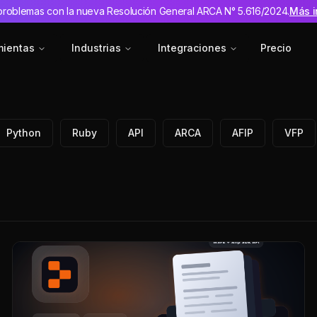
problemas con la nueva Resolución General ARCA N° 5.616/2024.
Más i
mientas
Industrias
Integraciones
Precio
Python
Ruby
API
ARCA
AFIP
VFP