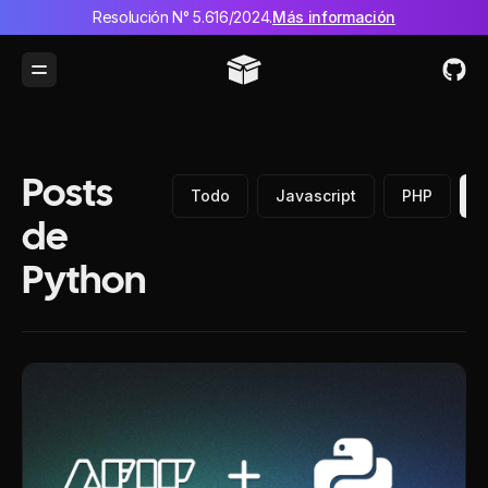
Resolución N° 5.616/2024.
Más información
Toggle Menu
Posts
Todo
Javascript
PHP
P
de
Python