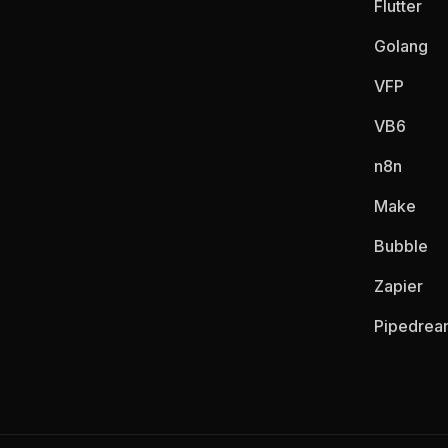
Flutter
Golang
VFP
VB6
n8n
Make
Bubble
Zapier
Pipedrea