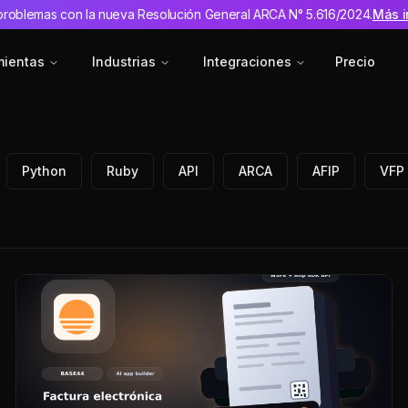
problemas con la nueva Resolución General ARCA N° 5.616/2024.
Más i
mientas
Industrias
Integraciones
Precio
Python
Ruby
API
ARCA
AFIP
VFP